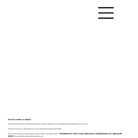
Evento inédito no Brasil!
Onde será explicado detalhadamente o passo a passo que mudará a sua atuação profissional.
Evento exclusivo, experiência única e altamente personalizada.
Se o seu propósito é evolução e crescimento profissional; o
1°WORKSHOP DTM E DOR OROFACIAL COMEÇANDO DO ABSOLUTO
ZERO
foi pensado exatamente para você.