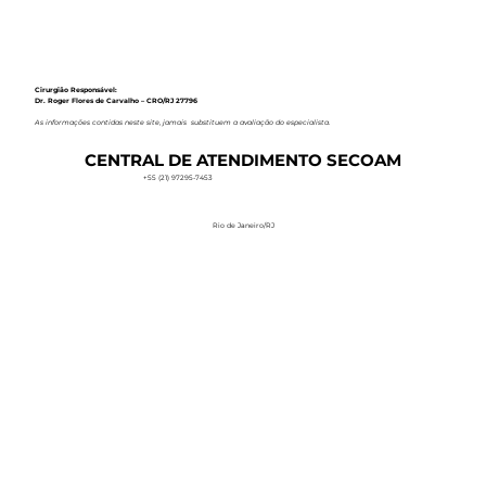
Cirurgião Responsável:
Dr. Roger Flores de Carvalho – CRO/RJ 27796
As informações contidas neste site, jamais substituem a avaliação do especialista.
CENTRAL DE ATENDIMENTO SECOAM
+55 (21) 97295-7453
Rio de Janeiro/RJ