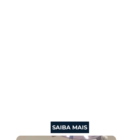
SAIBA MAIS